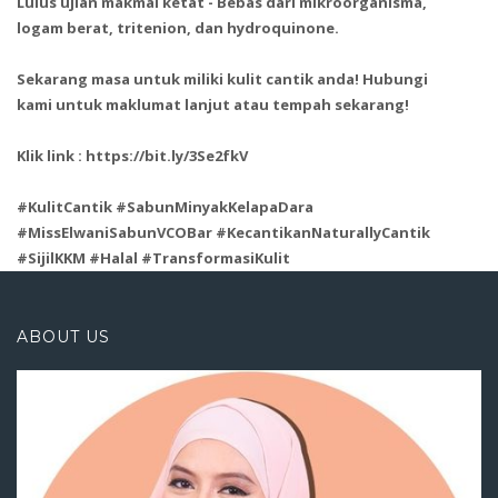
Lulus ujian makmal ketat - Bebas dari mikroorganisma,
logam berat, tritenion, dan hydroquinone.
Sekarang masa untuk miliki kulit cantik anda! Hubungi
kami untuk maklumat lanjut atau tempah sekarang!
Klik link : https://bit.ly/3Se2fkV
#KulitCantik #SabunMinyakKelapaDara
#MissElwaniSabunVCOBar #KecantikanNaturallyCantik
#SijilKKM #Halal #TransformasiKulit
ABOUT US