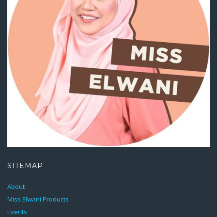
SITEMAP
About
Miss Elwani Products
Events